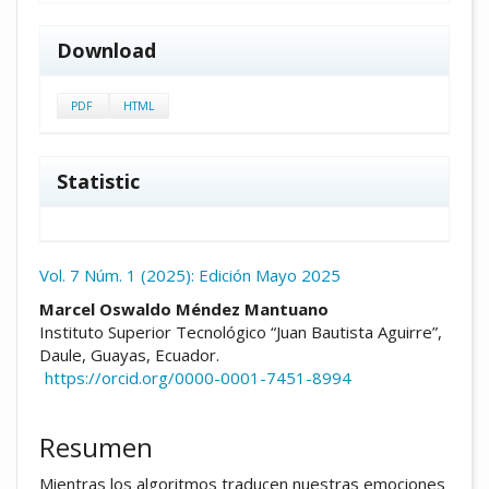
Download
PDF
HTML
Statistic
Vol. 7 Núm. 1 (2025): Edición Mayo 2025
##plugins.themes.academic_pro.arti
Marcel Oswaldo Méndez Mantuano
Instituto Superior Tecnológico “Juan Bautista Aguirre”,
Daule, Guayas, Ecuador.
https://orcid.org/0000-0001-7451-8994
Resumen
Mientras los algoritmos traducen nuestras emociones