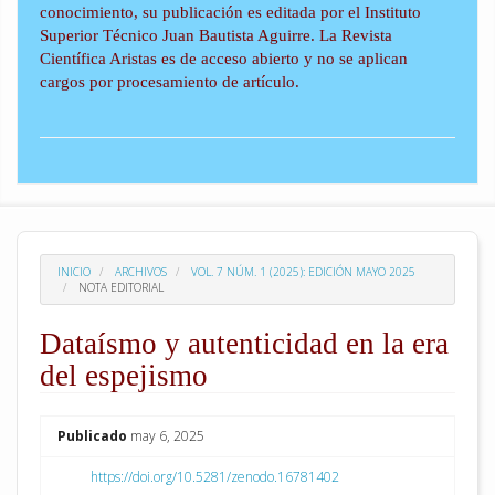
conocimiento, su publicación es editada por el Instituto
Superior Técnico Juan Bautista Aguirre. La Revista
Científica Aristas es de acceso abierto y no se aplican
cargos por procesamiento de artículo.
INICIO
ARCHIVOS
VOL. 7 NÚM. 1 (2025): EDICIÓN MAYO 2025
NOTA EDITORIAL
Dataísmo y autenticidad en la era
del espejismo
##plugins.themes.academic_pro.arti
Publicado
may 6, 2025
https://doi.org/10.5281/zenodo.16781402