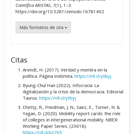
Científica ARISTAS
,
7
(1), 1–3.
https://doi.org/10.5281/zenodo.16781402
Más formatos de cita
Citas
Arendt, H. (2017). Verdad y mentira en la
política. Página Indómita.
https://n9.cl/ytbyj
Byung-Chul Han (2022). Infocracia: La
digitalización y la crisis de la democracia. Editorial
Taurus.
https://n9.cl/ytbyj
Chetty, R., Friedman, J. N., Saez, E., Turner, N. &
Yagan, D. (2020). Mobility report cards: the role
of colleges in intergenerational mobility. NBER
Working Paper Series. (23618).
https://n9.cl/pz7n5