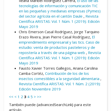
Ileana Maribel Rodríguez Carrera,
El uso de las
tecnologías de información y comunicación TIC
en las pequeñas y medianas empresas (Pymes)
del sector agrícola en el cantón Daule
,
Revista
Científica ARISTAS: Vol. 1 Núm. 1 (2019): Edición
Mayo 2019
Chris Emerson Casal Rodríguez, Jorge Tarquino
Erazo Rivera, Jean Pierre Casal Rodríguez,
El
emprendimiento empresarial y las tics. Caso de
estudio: venta de productos pasteleros y de
repostería a través de una página web
,
Revista
Científica ARISTAS: Vol. 1 Núm. 1 (2019): Edición
Mayo 2019
Fausto Xavier Torres Gallegos, Ariana Carolina
Camba Cortéz,
Contribución de los de los
insectos comestibles a la seguridad alimentaria
,
Revista Científica ARISTAS: Vol. 1 Núm. 2 (2019):
Edición Noviembre 2019
<<
<
1
2
3
4
5
>
>>
También puede {advancedSearchLink} para este
artículo.