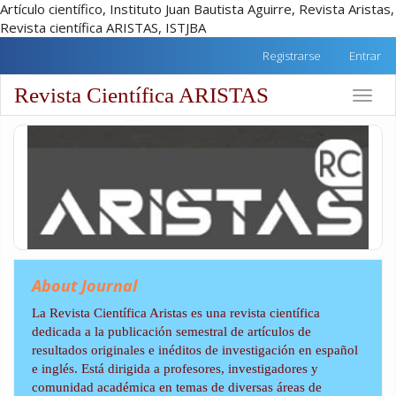
Artículo científico, Instituto Juan Bautista Aguirre, Revista Aristas,
Revista científica ARISTAS, ISTJBA
##plugins.themes.academic_free.accessible_menu.label##
Registrarse
Entrar
##plugins.themes.academic_free.accessible_menu.main_na
##plugins.themes.academic_free.accessible_menu.main_co
Revista Científica ARISTAS
Toggle
##plugins.themes.academic_free.accessible_menu.sidebar
naviga
About Journal
La Revista Científica Aristas es una revista científica
dedicada a la publicación semestral de artículos de
resultados originales e inéditos de investigación en español
e inglés. Está dirigida a profesores, investigadores y
comunidad académica en temas de diversas áreas de