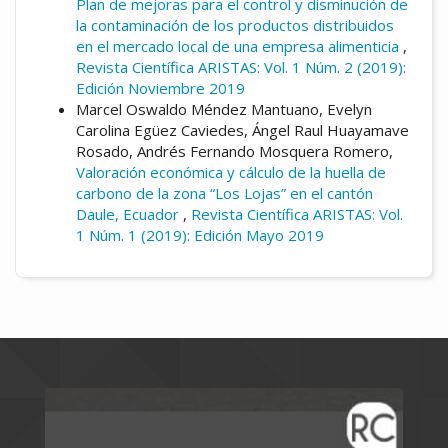
Plan de mejoras para el control y disminución de
la contaminación de los productos distribuidos
en el mercado local de una empresa alimenticia
,
Revista Científica ARISTAS: Vol. 1 Núm. 2 (2019):
Edición Noviembre 2019
Marcel Oswaldo Méndez Mantuano, Evelyn
Carolina Egüez Caviedes, Ángel Raul Huayamave
Rosado, Andrés Fernando Mosquera Romero,
Valoración económica y cálculo de la huella de
carbono de la zona “Los Lojas” en el cantón
Daule, Ecuador
,
Revista Científica ARISTAS: Vol.
1 Núm. 1 (2019): Edición Mayo 2019