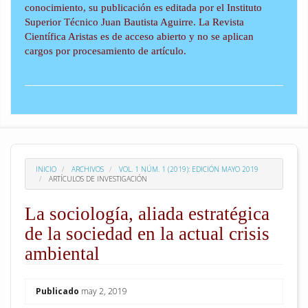
conocimiento, su publicación es editada por el Instituto
Superior Técnico Juan Bautista Aguirre. La Revista
Científica Aristas es de acceso abierto y no se aplican
cargos por procesamiento de artículo.
INICIO
ARCHIVOS
VOL. 1 NÚM. 1 (2019): EDICIÓN MAYO 2019
ARTÍCULOS DE INVESTIGACIÓN
La sociología, aliada estratégica
de la sociedad en la actual crisis
ambiental
##plugins.themes.academic_pro.arti
Publicado
may 2, 2019