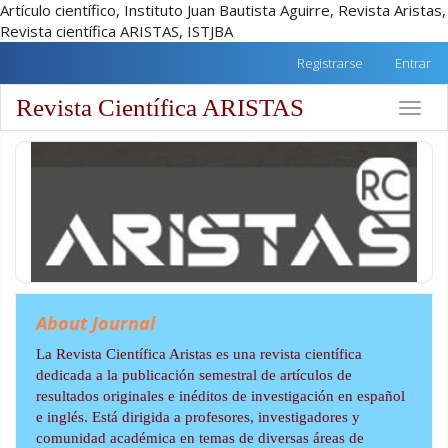
Artículo científico, Instituto Juan Bautista Aguirre, Revista Aristas,
Revista científica ARISTAS, ISTJBA
##plugins.themes.academic_free.accessible_menu.label##
Registrarse
Entrar
##plugins.themes.academic_free.accessible_menu.main_na
##plugins.themes.academic_free.accessible_menu.main_co
Revista Científica ARISTAS
Toggle
##plugins.themes.academic_free.accessible_menu.sidebar
naviga
About Journal
La Revista Científica Aristas es una revista científica
dedicada a la publicación semestral de artículos de
resultados originales e inéditos de investigación en español
e inglés. Está dirigida a profesores, investigadores y
comunidad académica en temas de diversas áreas de