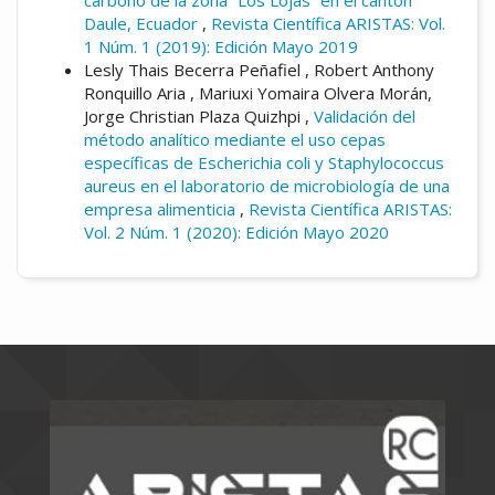
Daule, Ecuador
,
Revista Científica ARISTAS: Vol.
1 Núm. 1 (2019): Edición Mayo 2019
Lesly Thais Becerra Peñafiel , Robert Anthony
Ronquillo Aria , Mariuxi Yomaira Olvera Morán,
Jorge Christian Plaza Quizhpi ,
Validación del
método analítico mediante el uso cepas
específicas de Escherichia coli y Staphylococcus
aureus en el laboratorio de microbiología de una
empresa alimenticia
,
Revista Científica ARISTAS:
Vol. 2 Núm. 1 (2020): Edición Mayo 2020