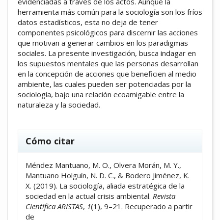
evidenciadas a través de los actos. Aunque la
herramienta más común para la sociología son los fríos
datos estadísticos, esta no deja de tener
componentes psicológicos para discernir las acciones
que motivan a generar cambios en los paradigmas
sociales. La presente investigación, busca indagar en
los supuestos mentales que las personas desarrollan
en la concepción de acciones que beneficien al medio
ambiente, las cuales pueden ser potenciadas por la
sociología, bajo una relación ecoamigable entre la
naturaleza y la sociedad.
##plugins.themes.academic_pro.artic
Cómo citar
Méndez Mantuano, M. O., Olvera Morán, M. Y.,
Mantuano Holguín, N. D. C., & Bodero Jiménez, K.
X. (2019). La sociología, aliada estratégica de la
sociedad en la actual crisis ambiental.
Revista
Científica ARISTAS
,
1
(1), 9–21. Recuperado a partir
de