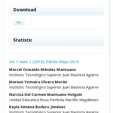
Download
PDF
Statistic
Vol. 1 Núm. 1 (2019): Edición Mayo 2019
##plugins.themes.academic_pro.arti
Marcel Oswaldo Méndez Mantuano
Instituto Tecnológico Superior Juan Bautista Aguirre
Mariuxi Yomaira Olvera Morán
Instituto Tecnológico Superior Juan Bautista Aguirre
Narcisa Del Carmen Mantuano Holguín
Unidad Educativa Rosa Herlinda Martillo Magallanes
Keyla Ximena Bodero Jiménez
Instituto Tecnológico Superior Juan Bautista Aguirre