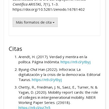
Científica ARISTAS
,
7
(1), 1–3.
https://doi.org/10.5281/zenodo.16781402
Más formatos de cita
Citas
Arendt, H. (2017). Verdad y mentira en la
política. Página Indómita.
https://n9.cl/ytbyj
Byung-Chul Han (2022). Infocracia: La
digitalización y la crisis de la democracia. Editorial
Taurus.
https://n9.cl/ytbyj
Chetty, R., Friedman, J. N., Saez, E., Turner, N. &
Yagan, D. (2020). Mobility report cards: the role
of colleges in intergenerational mobility. NBER
Working Paper Series. (23618).
https://n9.cl/pz7n5