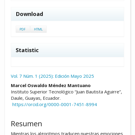
Download
PDF
HTML
Statistic
Vol. 7 Núm. 1 (2025): Edición Mayo 2025
##plugins.themes.academic_pro.arti
Marcel Oswaldo Méndez Mantuano
Instituto Superior Tecnológico “Juan Bautista Aguirre”,
Daule, Guayas, Ecuador.
https://orcid.org/0000-0001-7451-8994
Resumen
Mientras los algoritmos traducen nuestras emociones