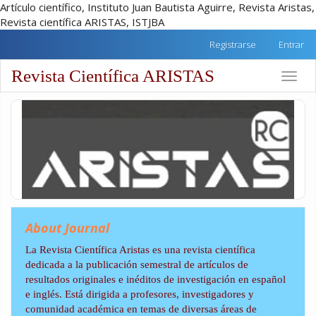
Artículo científico, Instituto Juan Bautista Aguirre, Revista Aristas,
Revista científica ARISTAS, ISTJBA
##plugins.themes.academic_free.accessible_menu.label##
Registrarse
Entrar
##plugins.themes.academic_free.accessible_menu.main_na
##plugins.themes.academic_free.accessible_menu.main_co
Revista Científica ARISTAS
Toggle
##plugins.themes.academic_free.accessible_menu.sidebar
naviga
About Journal
La Revista Científica Aristas es una revista científica
dedicada a la publicación semestral de artículos de
resultados originales e inéditos de investigación en español
e inglés. Está dirigida a profesores, investigadores y
comunidad académica en temas de diversas áreas de