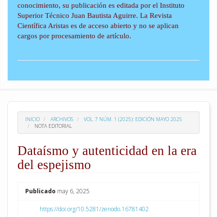
conocimiento, su publicación es editada por el Instituto
Superior Técnico Juan Bautista Aguirre. La Revista
Científica Aristas es de acceso abierto y no se aplican
cargos por procesamiento de artículo.
INICIO
ARCHIVOS
VOL. 7 NÚM. 1 (2025): EDICIÓN MAYO 2025
NOTA EDITORIAL
Dataísmo y autenticidad en la era
del espejismo
##plugins.themes.academic_pro.arti
Publicado
may 6, 2025
https://doi.org/10.5281/zenodo.16781402