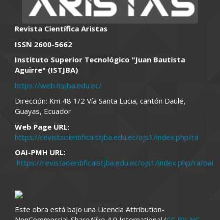
Revista Científica Aristas
ISSN 2600-5662
Instituto Superior Tecnológico "Juan Bautista
Aguirre" (ISTJBA)
https://web.itsjba.edu.ec/
Dirección: Km 48 1/2 Vía Santa Lucia, cantón Daule,
Guayas, Ecuador
Web Page URL:
https://revistacientificaistjba.edu.ec/ojs1/index.php/ra
OAI-PMH URL:
https://revistacientificaistjba.edu.ec/ojs1/index.php/ra/oai
Este obra está bajo una Licencia Attribution-
NonCommercial-ShareAlike 4.0 International (
CC BY-NC-