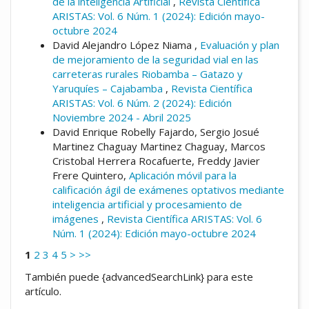
de la inteligencia Artificial
,
Revista Científica
ARISTAS: Vol. 6 Núm. 1 (2024): Edición mayo-
octubre 2024
David Alejandro López Niama ,
Evaluación y plan
de mejoramiento de la seguridad vial en las
carreteras rurales Riobamba – Gatazo y
Yaruquíes – Cajabamba
,
Revista Científica
ARISTAS: Vol. 6 Núm. 2 (2024): Edición
Noviembre 2024 - Abril 2025
David Enrique Robelly Fajardo, Sergio Josué
Martinez Chaguay Martinez Chaguay, Marcos
Cristobal Herrera Rocafuerte, Freddy Javier
Frere Quintero,
Aplicación móvil para la
calificación ágil de exámenes optativos mediante
inteligencia artificial y procesamiento de
imágenes
,
Revista Científica ARISTAS: Vol. 6
Núm. 1 (2024): Edición mayo-octubre 2024
1
2
3
4
5
>
>>
También puede {advancedSearchLink} para este
artículo.