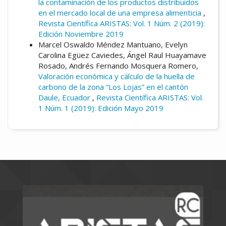
la contaminación de los productos distribuidos
en el mercado local de una empresa alimenticia
,
Revista Científica ARISTAS: Vol. 1 Núm. 2 (2019):
Edición Noviembre 2019
Marcel Oswaldo Méndez Mantuano, Evelyn
Carolina Egüez Caviedes, Ángel Raul Huayamave
Rosado, Andrés Fernando Mosquera Romero,
Valoración económica y cálculo de la huella de
carbono de la zona “Los Lojas” en el cantón
Daule, Ecuador
,
Revista Científica ARISTAS: Vol.
1 Núm. 1 (2019): Edición Mayo 2019